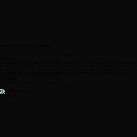
Domov
Novice
Koncerti
Izvajalci
Studio
Booking
ŽAN VIDEC
Žan Videc je eden najvidnejših mladih slovenskih pevcev in avtorjev, znan po izrazitem vokalu,
iskreni interpretaciji svojih zgodb ter sodobnem prepretu popa, countryja in soula. Širši javnosti se
je leta 2024 predstavil na 43. festivalu Melodije morja in sonca s pesmijo Neznano, kjer je tudi
zmagal, isto leto pa pobral prvo nagrado na glasbenem natečaju RADIO SI Standouts. Leto
kasneje se je Žan predstavil tudi na izboru EMA 2025.
KONCERTI
22. april 2026 / Ljubljana – SiTi Teater BTC
Vstopnice
POGLEDI IZ OZADJA
Previous
01